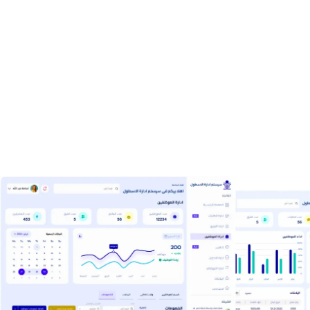
شغفنا بالتكنولوجيا
شركتنا بها مطورين ومصممين موهوبين ويمتلكون
شغفًا عميقًا بالتكنولوجيا. نؤمن بقدرة البرمجيات على
تغيير العالم، ونعمل بجد لتقديم حلول برمجية مبتكرة
تلبي احتياجات عملائنا.