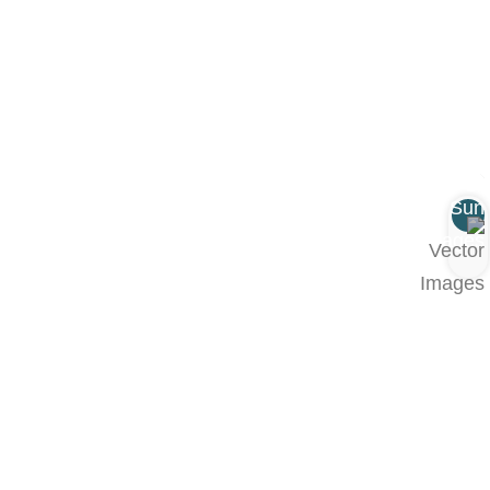
خبرتنا الواسعة
نمتلك خبرة واسعة في مجال تطوير البرمجيات،
ونعمل مع مختلف أنواع الشركات من جميع أنحاء
العالم. مع فهم عميق لاحتياجات الأعمال لتقديم حلول
تلبي احتياجات كل عميل.